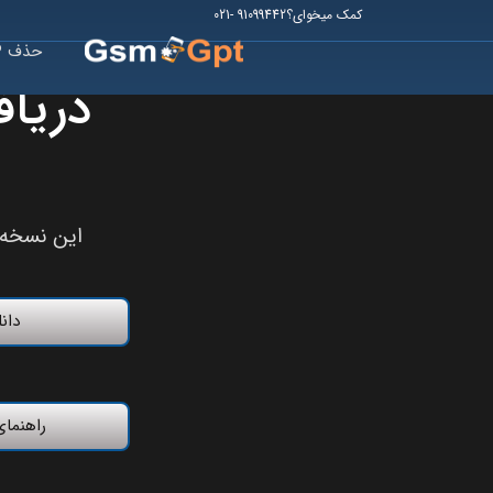
کمک میخوای؟91099442 -021
حذف FRP
دریاف
این نسخه از نرم 
دانلو
راهنمای