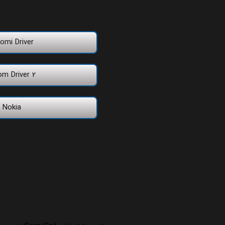
omi Driver
om Driver 2
Nokia