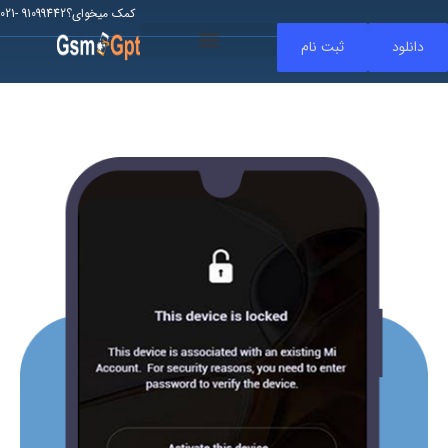
کمک میخوای؟91099442 -021
دانلود
ثبت نام
حذف FRP
حذف Mi Account