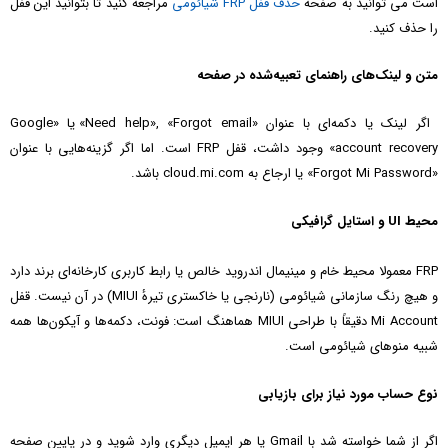
است می توانید به صفحه
حذف قفل FRP شیائومی
مراجعه کنید تا بتوانید این قفل
را حذف کنید.
متن و لینک‌های راهنمای تعبیه‌شده در صفحه
اگر لینک یا دکمه‌ای با عنوان «Need help», «Forgot email» یا «Google
account recovery» وجود داشت، قفل FRP است. اما اگر گزینه‌هایی با عنوان
«Forgot Mi Password» یا ارجاع به cloud.mi.com باشد.
محیط UI و استایل گرافیکی
FRP معمولا محیط خام و مینیمال اندروید خالص یا رابط کاربری کارخانه‌ای برند دارد
و هیچ رنگ سازمانی شیائومی (نارنجی یا خاکستری تیرهٔ MIUI) در آن نیست. قفل
Mi Account دقیقاً با طراحی MIUI هماهنگ است: فونت، دکمه‌ها و آیکون‌ها همه
شبیه منوهای شیائومی است.
نوع حساب مورد نیاز برای بازیابی
اگر از شما خواسته شد با Gmail یا هر ایمیل دیگری وارد شوید و در پایین صفحه