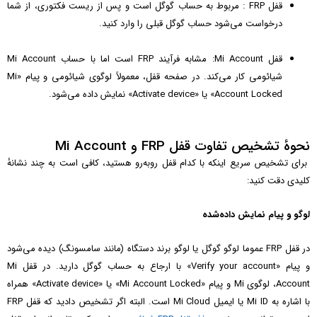
قفل FRP : مربوط به حساب گوگل است و پس از ریست فکتوری، از شما
درخواست می‌شود حساب گوگل قبلی را وارد کنید.
قفل Mi Account: مشابه فرآیند FRP است اما با حساب Mi Account
شیائومی کار می‌کند. در صفحه قفل، معمولاً لوگوی شیائومی و پیام «Mi
Account Locked» یا «Activate device» نمایش داده می‌شود.
نحوهٔ تشخیص تفاوت قفل FRP و Mi Account
برای تشخیص سریع اینکه با کدام قفل روبه‌رو هستید، کافی است به چند نشانهٔ
کلیدی دقت کنید:
لوگو و پیام نمایش داده‌شده
در قفل FRP عموما لوگو گوگل یا لوگو برند دستگاه (مانند سامسونگ) دیده می‌شود
و پیام «Verify your account» با ارجاع به حساب گوگل دارید. در قفل Mi
Account، لوگوی Mi و پیام «Mi Account Locked» یا «Activate device» همراه
با اشاره به Mi ID یا ایمیل Mi Cloud است. البته اگر تشخیص دادید که قفل FRP