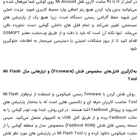
در کمتر از 16 تا ۴۸ ساعت کاری، قفل Mi Account روی گوشی شما غیرفعال شده و
می‌توانید بدون وارد کردن هیچ رمز اضافی وارد محیط کاربری شوید. مزیت اصلی
این شیوه حفظ گارانتی رسمی دستگاه است؛ زیرا هیچ‌ یک از پارتیشن‌ های
سیستمی تغییر نمی‌کند و تمام فایل‌ های داخلی گوشی دست‌ نخورده باقی
می‌ماند. تنها نکته آن است که باید با دقت و از طریق وب‌سایت معتبر GSMGPT
اقدام کنید تا از بروز مشکلات امنیتی یا دسترسی غیرمجاز به اطلاعات جلوگیری
شود.
به‌کارگیری فایل‌های مخصوص فلش (Firmware) و ابزارهایی مثل Mi Flash
Tool
روش فلش کردن با Firmware رسمی شیائومی و استفاده از نرم‌افزار Mi Flash
Tool مناسب کاربران حرفه‌ ای و تکنسین‌ هایی است که با ساختار پارتیشن‌ های
اندروید و پروتکل Fastboot آشنا هستند. در این روش، ابتدا بوت‌ لودر گوشی را به
حالت Fastboot برده و از طریق کابل USB به کامپیوتر متصل می‌کنید. سپس
نسخه رسمی فایل فلش (Fastboot ROM) مخصوص مدل و منطقه گوشی را از
سایت شیائومی دانلود کرده و با Mi Flash Tool در پارتیشن‌ های مورد نظر فلش