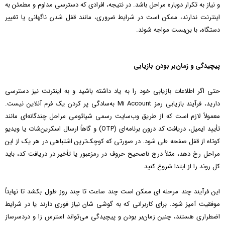
و نیاز به تکرار دوباره مراحل باشد. در نتیجه، افرادی که دسترسی مداوم و مطمئن به
اینترنت ندارند، ممکن است در شرایط ضروری، مانند قفل شدن ناگهانی یا تغییر
دستگاه، با بن‌بست مواجه شوند.
پیچیدگی و زمان‌بر بودن بازیابی
حتی اگر اطلاعات بازیابی خود را به یاد داشته باشید و به اینترنت نیز دسترسی
دارید، فرآیند بازیابی رمز Mi Account به‌سادگی پر کردن یک فرم آنلاین نیست.
معمولاً لازم است که از طریق وب‌سایت رسمی شیائومی مراحل چندگانه‌ای مانند
تأیید ایمیل، دریافت کد درون برنامه‌ای (OTP) و گاهاً ارسال اسکرین‌شات یا ویدیو
کوتاه از قفل صفحه طی شود. در صورتی که کوچک‌ترین اشتباهی در هر یک از این
مراحل رخ دهد، مثلاً درج ناصحیح حروف در رمزعبور یا تأخیر در دریافت کد، باید
کل روند را از ابتدا شروع کنید.
این فرآیند چند مرحله‌ ای ممکن است چند ساعت تا چند روز طول بکشد تا نهایتاً
موفقیت‌ آمیز شود. برای کاربرانی که به گوشی‌ شان نیاز فوری دارند یا در شرایط
اضطراری هستند، چنین زمان‌بر بودن و پیچیدگی می‌تواند استرس‌ زا و دردسرساز