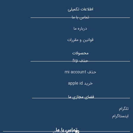
اطلاعات تکمیلی
تماس با ما
درباره ما
قوانین و مقررات
محصولات
حذف frp
حذف mi account
خرید apple id
فضای مجازی ما
تلگرام
اینستاگرام
تماس با ما
02191099442