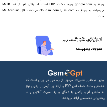
ارجاع به google.com وجود داشت، FRP است. اما وقتی تنها از شما Mi ID
می‌خواهد و ارجاع به mi.com یا cloud.mi.com می‌دهد، قفل Mi Account
است.
تیم پشتیبانی Gsm Gpt:
اگر سوالی درمورد دانلود یا استفاده از نرم
افزار داری،
021-91099442
همین حالا با ما تماس بگیر!
اولین نرم‌افزار تعمیرات موبایل از راه دور در ایران است که
خدماتی مانند حذف قفل FRP و ارائه اپل آیدی را بدون نیاز
به دانش فنی، باکس یا دانگل و به‌ صورت آنلاین و با
پشتیبانی تخصصی ارائه می‌دهد.