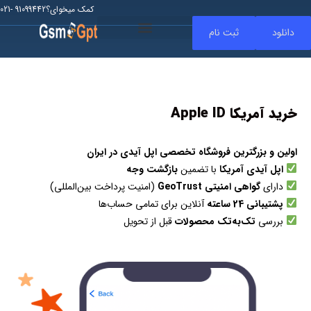
کمک میخوای؟91099442 -021
دانلود
ثبت نام
حذف FRP
حذف Mi Account
خرید آمریکا Apple ID
اولین و بزرگترین فروشگاه تخصصی اپل آیدی در ایران
اپل آیدی آمریکا
با تضمین
بازگشت وجه
دارای
گواهی امنیتی GeoTrust
(امنیت پرداخت بین‌المللی)
پشتیبانی 24 ساعته
آنلاین برای تمامی حساب‌ها
بررسی
تک‌به‌تک محصولات
قبل از تحویل