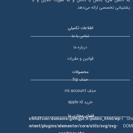
پشتیبانی تخصصی ارائه می‌دهد.
اطلاعات تکمیلی
تماس با ما
درباره ما
قوانین و مقررات
محصولات
حذف frp
حذف mi account
خرید apple id
فضای مجازی ما
ing
184
on
/home/khdfcoir/domains/gsmgpt.ir/public_html/wp-
: U
line
content/plugins/elementor/core/utils/svg/svg-
DOME