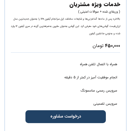
خدمات ویژه مشتریان
( وریفای شده + سوالات امنیتی )
بالاخره پس از ماه‌ها گمانه‌زنی‌ها و شایعات مختلف، اپل سرانجام آیفون 16e را به‌عنوان جدیدترین مدل
ارزان‌‌قیمت گوشی‌های خود معرفی کرد. این گوشی به‌عنوان مقرون به‌صرفه‌ترین گزینه در سری آیفون 16 وارد
شده و به‌نوعی جانشین آیفون
450,000
تومان
همراه با اتصال تلفن همراه
انجام موفقیت آمیز در کمتر از 5 دقیقه
سرویس رسمی سامسونگ
سرویس تضمینی
درخواست مشاوره