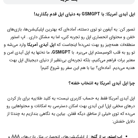
اپل آیدی آمریکا: با
GSMGPT
به دنیای اپل قدم بگذارید
!
تصور کن: یه آیفون نو توی دستته، آماده‌ای که بهترین اپلیکیشن‌ها، بازی‌های
خفن و محتوای انحصاری اپل رو تجربه کنی، اما یه مشکل داری… اپ استور
منطقه‌ات همه‌چیز رو بهت نمی‌ده! اینجاست که
اپل آیدی آمریکا
وارد می‌شه و
تو رو به قلب اکوسیستم اپل می‌بره. با
GSMGPT
، ما نه‌تنها یه اپل آیدی امن و
معتبر برات فراهم می‌کنیم، بلکه تجربه‌ای بی‌نظیر از دنیای دیجیتال اپل بهت
هدیه می‌دیم. آماده‌ای؟ بیا با هم این سفر رو شروع کنیم!
چرا اپل آیدی آمریکا یه انتخاب خفنه؟
اپل آیدی آمریکا فقط یه حساب کاربری نیست؛ یه کلید طلاییه برای باز کردن
درهای مخفی اپل! این آیدی بهت امکان دسترسی به امکانات و محتواهایی رو
می‌ده که توی خیلی از مناطق دیگه قفلن. بیاین یه نگاهی بندازیم به چندتا از
دلایل خفنش:
اپ استور پر از گنج
: از اپلیکیشن‌های انحصاری مثل بازی‌های AAA و