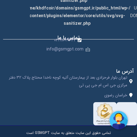
sanitizer.php
rning
184
on
/home/khdfcoir/domains/gsmgpt.ir/public_html/wp-
:
line
content/plugins/elementor/core/utils/svg/svg-
DO
sanitizer.php
تماس با ما
02191099442
info@gsmgpt.com
آدرس ما
تهران بلوار فرحزادی بعد از بیمارستان آتیه کوچه ناخدا محتاج پلاک 32 دفتر
مرکزی جی اس ام جی پی تی
خراسان رضوی
تمامی حقوق این سایت متعلق به سایت GSMGPT است