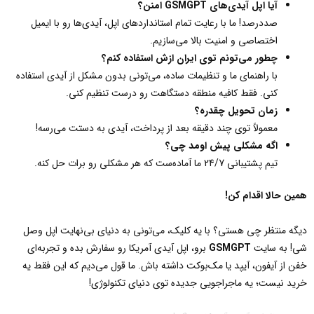
آیا اپل آیدی‌های
GSMGPT
امنن؟
صددرصد! ما با رعایت تمام استانداردهای اپل، آیدی‌ها رو با ایمیل
اختصاصی و امنیت بالا می‌سازیم.
چطور می‌تونم توی ایران ازش استفاده کنم؟
با راهنمای ما و تنظیمات ساده، می‌تونی بدون مشکل از آیدی استفاده
کنی. فقط کافیه منطقه دستگاهت رو درست تنظیم کنی.
زمان تحویل چقدره؟
معمولاً توی چند دقیقه بعد از پرداخت، آیدی به دستت می‌رسه!
اگه مشکلی پیش اومد چی؟
تیم پشتیبانی 24/7 ما آماده‌ست که هر مشکلی رو برات حل کنه.
همین حالا اقدام کن
!
دیگه منتظر چی هستی؟ با یه کلیک، می‌تونی به دنیای بی‌نهایت اپل وصل
شی! به سایت
GSMGPT
برو، اپل آیدی آمریکا رو سفارش بده و تجربه‌ای
خفن از آیفون، آیپد یا مک‌بوکت داشته باش. ما قول می‌دیم که این فقط یه
خرید نیست؛ یه ماجراجویی جدیده توی دنیای تکنولوژی!