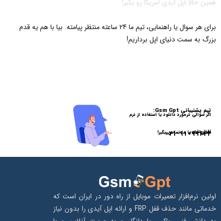
همین حالا اپل آیدی آمریکا رو بگیر!
برای هر سوال یا راهنمایی، تیم ما 24 ساعته منتظر پیامته. بیا با هم یه قدم
بزرگ به سمت دنیای اپل برداریم!
تیم پشتیبانی Gsm Gpt:
اگر سوالی درمورد دانلود یا استفاده از نرم
افزار داری،
021-91099442
همین حالا با ما تماس بگیر!
اولین نرم‌افزار تعمیرات موبایل از راه دور در ایران است که
خدماتی مانند حذف قفل FRP و ارائه اپل آیدی را بدون نیاز
به دانش فنی، باکس یا دانگل و به‌ صورت آنلاین و با