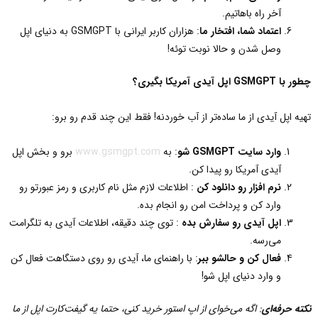
آخر راه باهاتیم.
اعتماد شما، افتخار ما
: هزاران کاربر ایرانی با GSMGPT به دنیای اپل
وصل شدن و حالا نوبت توئه!
چطور با
GSMGPT
اپل آیدی آمریکا بگیری؟
تهیه اپل آیدی از ما ساده‌تر از آب خوردنه! فقط این چند قدم رو برو:
وارد سایت
GSMGPT
شو
: به
www.gsmgpt.com
برو و بخش اپل
آیدی آمریکا رو پیدا کن.
نرم افزار رو دانلود کن
: اطلاعات لازم مثل نام کاربری و رمز عبورتو رو
وارد کن و پرداخت امن رو انجام بده.
اپل آیدی رو سفارش بده
: توی چند دقیقه، اطلاعات آیدی به تلگرامت
می‌رسه.
فعال کن و حالشو ببر
: با راهنمای ما، آیدی رو روی دستگاهت فعال کن
و وارد دنیای اپل شو!
نکته حرفه‌ای
:
اگه می‌خوای از اپ استور خرید کنی، حتما یه گیفت‌کارت اپل از ما