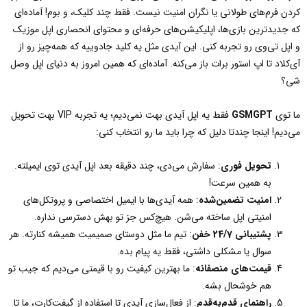
کردن فرم‌های طولانی یا نگران امنیت نیست. فقط چند کلیک، و بوم! آماده‌ای
که جدیدترین بازی‌ها، اپلیکیشن‌های حرفه‌ای و محتوای انحصاری اپل موزیک
و اپل تی‌وی رو تجربه کنی. این آیدی مثل یه کلید جادوییه که همه‌چیز رو از
آی‌کلاد تا اپ استور برات باز می‌کنه. آماده‌ای که همین امروز به دنیای اپل وصل
شی؟
ما توی
GSMGPT
فقط یه اپل آیدی بهت نمی‌دیم؛ یه تجربه VIP بهت تحویل
می‌دیم! اینجا چندتا دلیل که چرا باید ما رو انتخاب کنی:
تحویل فوری
: سفارش می‌دی، چند دقیقه بعد اپل آیدی توی ایمیلته.
به همین سرعت!
امنیت تضمین‌شده
: همه آیدی‌ها با ایمیل اختصاصی و پروتکل‌های
امنیتی اپل ساخته می‌شن. هیچ‌کس جز تو بهش دسترسی نداره.
پشتیبانی 24/7 خفن
: تیم ما مثل دوستای صمیمیت همیشه کنارته. هر
سوال یا مشکلی داشتی، فقط یه پیام بده.
قیمت‌های منصفانه
: ما بهترین کیفیت رو با قیمتی می‌دیم که جیب تو
هم خوشحال بشه.
راهنمای قدم‌به‌قدم
: از فعال‌سازی آیدی تا استفاده از گیفت‌کارت، ما تا